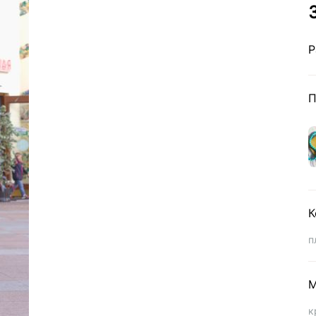
Р
П
К
п
М
к