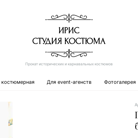
Прокат исторических и карнавальных костюмов
 костюмерная
Для event-агенств
Фотогалерея
А