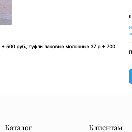
К
И
к
+ 500 руб., туфли лаковые молочные 37 р + 700
П
Каталог
Клиентам