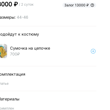
3000 ₽
/ 2 суток
Залог 13000 ₽
азмеры:
44-46
одойдут к костюму
Сумочка на цепочке
700₽
омплектация
латье
атериалы
римплен