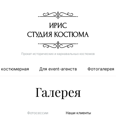
Прокат исторических и карнавальных костюмов
 костюмерная
Для event-агенств
Фотогалерея
Галерея
Фотосессии
Наши клиенты